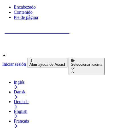
Encabezado
Contenido
Pie de página
¿Tu sitio web es realmente accesible?
Descúbrelo en menos de 2 minutos.
Iniciar sesión
Abrir ayuda de Assist
Seleccionar idioma
Inglés
Dansk
Deutsch
English
Français