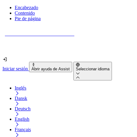
Encabezado
Contenido
Pie de página
¿Tu sitio web es realmente accesible?
Descúbrelo en menos de 2 minutos.
Iniciar sesión
Abrir ayuda de Assist
Seleccionar idioma
Inglés
Dansk
Deutsch
English
Français