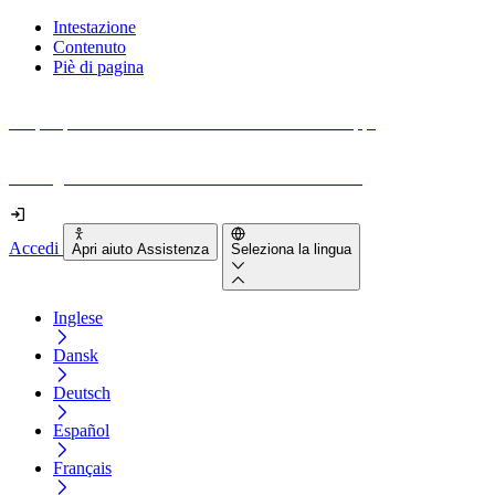
Intestazione
Contenuto
Piè di pagina
Scopri quanto sono accessibili il tuo sito e le tue app.
Prova gratuitamente il tuo sito e il nostro strumento
Accedi
Apri aiuto Assistenza
Seleziona la lingua
Inglese
Dansk
Deutsch
Español
Français