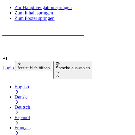
Zur Hauptnavigation springen
Zum Inhalt springen
Zum Footer springen
Wie barrierefrei ist deine Website wirklich?
Finde es in nur 2 Minuten heraus
Login
Assist Hilfe öffnen
Sprache auswählen
English
Dansk
Deutsch
Español
Français