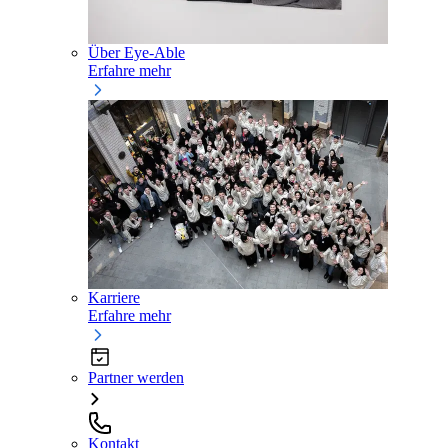
Über Eye-Able
Erfahre mehr
Karriere
Erfahre mehr
Partner werden
Kontakt