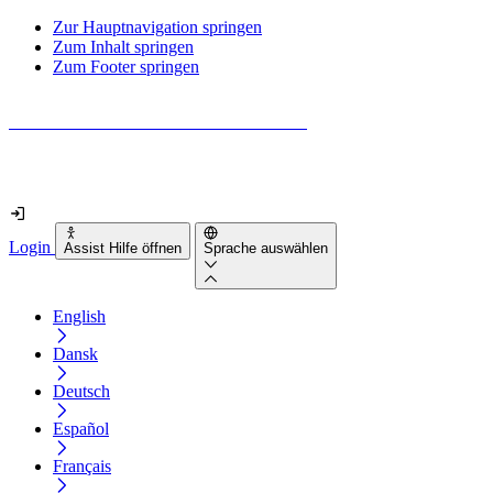
Zur Hauptnavigation springen
Zum Inhalt springen
Zum Footer springen
Wie barrierefrei ist deine Website wirklich?
Finde es in nur 2 Minuten heraus
Login
Assist Hilfe öffnen
Sprache auswählen
English
Dansk
Deutsch
Español
Français