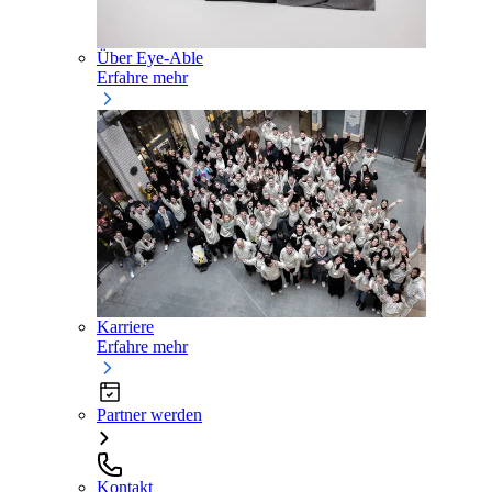
Über Eye-Able
Erfahre mehr
Karriere
Erfahre mehr
Partner werden
Kontakt