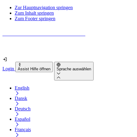
Zur Hauptnavigation springen
Zum Inhalt springen
Zum Footer springen
Wie barrierefrei ist deine Website wirklich?
Finde es in nur 2 Minuten heraus
Login
Assist Hilfe öffnen
Sprache auswählen
English
Dansk
Deutsch
Español
Français