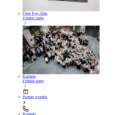
Über Eye-Able
Erfahre mehr
Karriere
Erfahre mehr
Partner werden
Kontakt