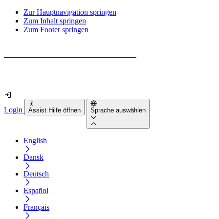
Zur Hauptnavigation springen
Zum Inhalt springen
Zum Footer springen
Wie barrierefrei ist deine Website wirklich?
Finde es in nur 2 Minuten heraus
Login
Assist Hilfe öffnen
Sprache auswählen
English
Dansk
Deutsch
Español
Français