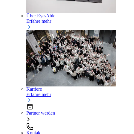
Über Eye-Able
Erfahre mehr
Karriere
Erfahre mehr
Partner werden
Kontakt