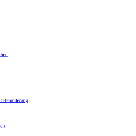
chen
mit Behinderung
ten