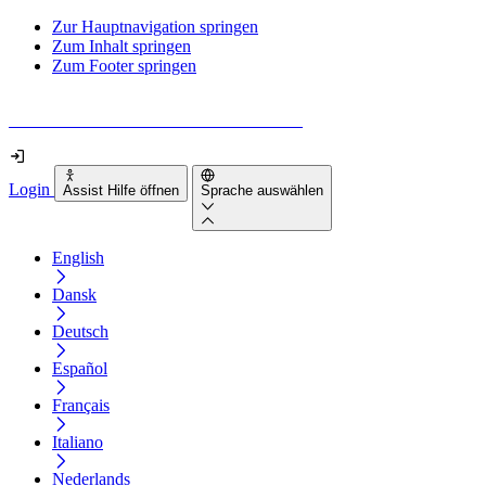
Zur Hauptnavigation springen
Zum Inhalt springen
Zum Footer springen
Wie barrierefrei ist deine Website wirklich?
Login
Assist Hilfe öffnen
Sprache auswählen
English
Dansk
Deutsch
Español
Français
Italiano
Nederlands