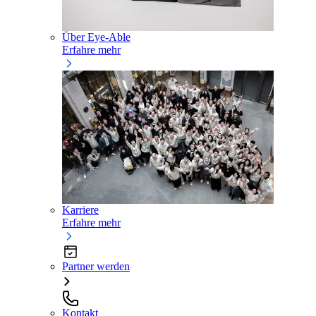
Über Eye-Able
Erfahre mehr
Karriere
Erfahre mehr
Partner werden
Kontakt