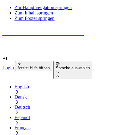
Zur Hauptnavigation springen
Zum Inhalt springen
Zum Footer springen
Wie barrierefrei ist deine Website wirklich?
Finde es in nur 2 Minuten heraus
Login
Assist Hilfe öffnen
Sprache auswählen
English
Dansk
Deutsch
Español
Français