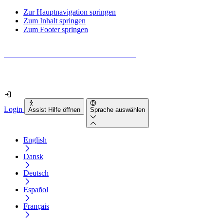
Zur Hauptnavigation springen
Zum Inhalt springen
Zum Footer springen
Wie barrierefrei ist deine Website wirklich?
Finde es in nur 2 Minuten heraus
Login
Assist Hilfe öffnen
Sprache auswählen
English
Dansk
Deutsch
Español
Français