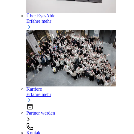
Über Eye-Able
Erfahre mehr
Karriere
Erfahre mehr
Partner werden
Kontakt