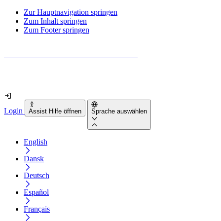
Zur Hauptnavigation springen
Zum Inhalt springen
Zum Footer springen
Wie barrierefrei ist deine Website wirklich?
Finde es in nur 2 Minuten heraus
Login
Assist Hilfe öffnen
Sprache auswählen
English
Dansk
Deutsch
Español
Français