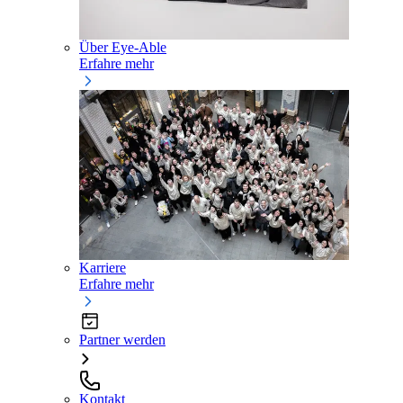
Über Eye-Able
Erfahre mehr
Karriere
Erfahre mehr
Partner werden
Kontakt