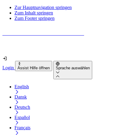
Zur Hauptnavigation springen
Zum Inhalt springen
Zum Footer springen
Wie barrierefrei ist deine Website wirklich?
Finde es in nur 2 Minuten heraus
Login
Assist Hilfe öffnen
Sprache auswählen
English
Dansk
Deutsch
Español
Français