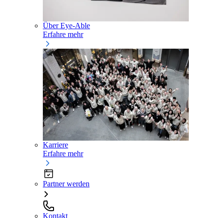
Über Eye-Able
Erfahre mehr
Karriere
Erfahre mehr
Partner werden
Kontakt