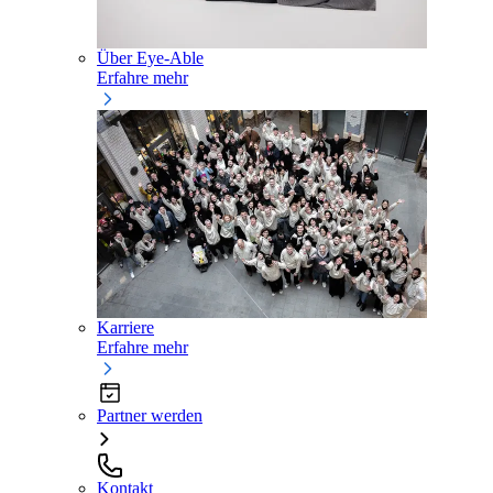
Über Eye-Able
Erfahre mehr
Karriere
Erfahre mehr
Partner werden
Kontakt