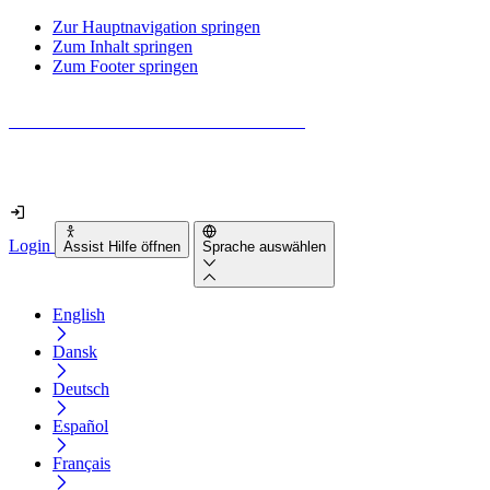
Zur Hauptnavigation springen
Zum Inhalt springen
Zum Footer springen
Wie barrierefrei ist deine Website wirklich?
Finde es in nur 2 Minuten heraus
Login
Assist Hilfe öffnen
Sprache auswählen
English
Dansk
Deutsch
Español
Français