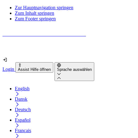
Zur Hauptnavigation springen
Zum Inhalt springen
Zum Footer springen
Wie barrierefrei ist deine Website wirklich?
Finde es in nur 2 Minuten heraus
Login
Assist Hilfe öffnen
Sprache auswählen
English
Dansk
Deutsch
Español
Français