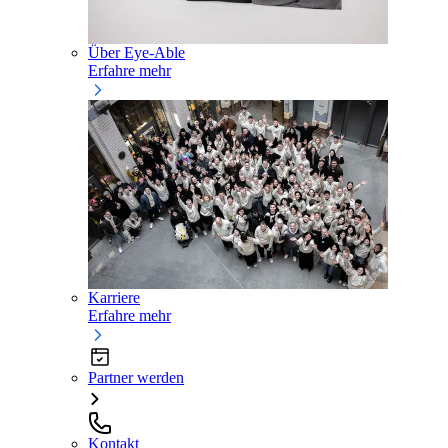
Über Eye-Able
Erfahre mehr
Karriere
Erfahre mehr
Partner werden
Kontakt