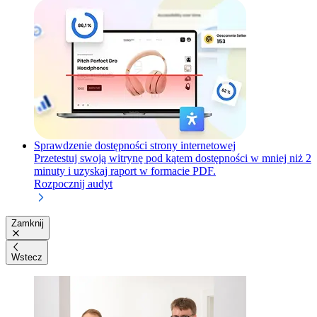
Sprawdzenie dostępności strony internetowej
Przetestuj swoją witrynę pod kątem dostępności w mniej niż 2
minuty i uzyskaj raport w formacie PDF.
Rozpocznij audyt
Zamknij
Wstecz