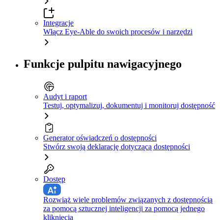
Integracje
Włącz Eye-Able do swoich procesów i narzędzi
Funkcje pulpitu nawigacyjnego
Audyt i raport
Testuj, optymalizuj, dokumentuj i monitoruj dostępność
Generator oświadczeń o dostępności
Stwórz swoją deklarację dotyczącą dostępności
Dostęp
Rozwiąż wiele problemów związanych z dostępnością
za pomocą sztucznej inteligencji za pomocą jednego
kliknięcia