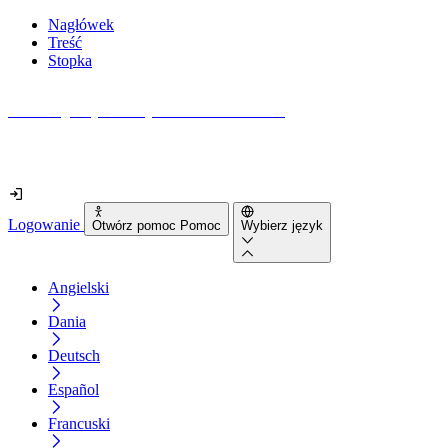
Nagłówek
Treść
Stopka
Jak dostępna jest Twoja strona internetowa?
Dowiedz się w mniej niż 2 minuty
Logowanie
Otwórz pomoc Pomoc
Wybierz język
Angielski
Dania
Deutsch
Español
Francuski