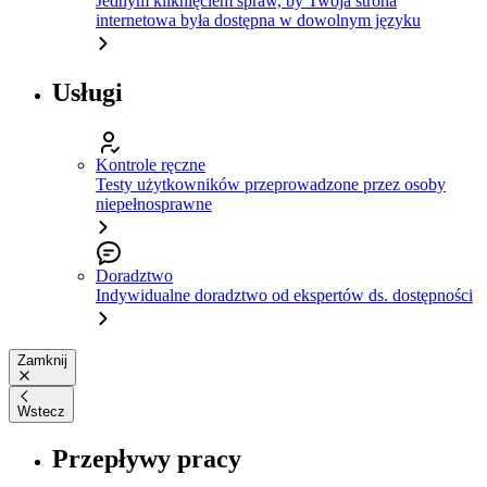
Jednym kliknięciem spraw, by Twoja strona
internetowa była dostępna w dowolnym języku
Usługi
Kontrole ręczne
Testy użytkowników przeprowadzone przez osoby
niepełnosprawne
Doradztwo
Indywidualne doradztwo od ekspertów ds. dostępności
Zamknij
Wstecz
Przepływy pracy