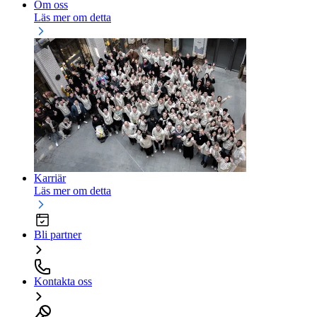
Om oss
Läs mer om detta
Karriär
Läs mer om detta
Bli partner
Kontakta oss