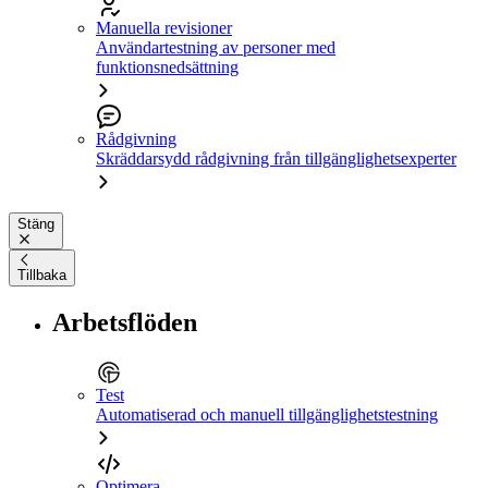
Manuella revisioner
Användartestning av personer med
funktionsnedsättning
Rådgivning
Skräddarsydd rådgivning från tillgänglighetsexperter
Stäng
Tillbaka
Arbetsflöden
Test
Automatiserad och manuell tillgänglighetstestning
Optimera