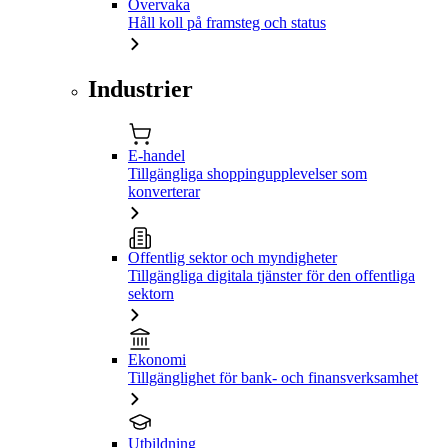
Övervaka
Håll koll på framsteg och status
Industrier
E-handel
Tillgängliga shoppingupplevelser som
konverterar
Offentlig sektor och myndigheter
Tillgängliga digitala tjänster för den offentliga
sektorn
Ekonomi
Tillgänglighet för bank- och finansverksamhet
Utbildning