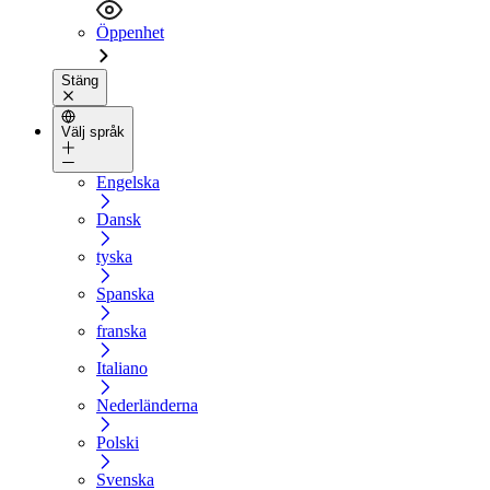
Öppenhet
Stäng
Välj språk
Engelska
Dansk
tyska
Spanska
franska
Italiano
Nederländerna
Polski
Svenska