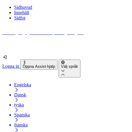
Sidhuvud
Innehåll
Sidfot
Hur tillgänglig är din webbplats egentligen?
Ta reda på det på mindre än 2 minuter
Logga in
Öppna Assist-hjälp
Välj språk
Engelska
Dansk
tyska
Spanska
franska