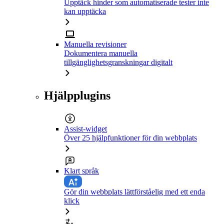
Upptäck hinder som automatiserade tester inte
kan upptäcka
Manuella revisioner
Dokumentera manuella
tillgänglighetsgranskningar digitalt
Hjälpplugins
Assist-widget
Över 25 hjälpfunktioner för din webbplats
Klart språk
Gör din webbplats lättförståelig med ett enda
klick