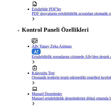
Erişilebilir PDF'ler
PDF dosyalarını erişilebilirlik açısından otomatik 
Kontrol Paneli Özellikleri
Ally Yapay Zeka Asistanı
Erişilebilirlik sorunlarını çözmede Ally'den destek 
Kılavuzlu Test
Otomatik testlerin tespit edemediği engelleri keşfe
Manuel Denetimler
Manuel erişilebilirlik denetimlerini dijital ortamda