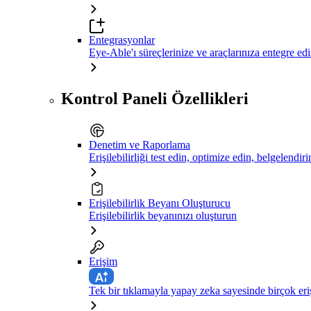
Entegrasyonlar
Eye-Able'ı süreçlerinize ve araçlarınıza entegre ed
Kontrol Paneli Özellikleri
Denetim ve Raporlama
Erişilebilirliği test edin, optimize edin, belgelendiri
Erişilebilirlik Beyanı Oluşturucu
Erişilebilirlik beyanınızı oluşturun
Erişim
Tek bir tıklamayla yapay zeka sayesinde birçok eriş