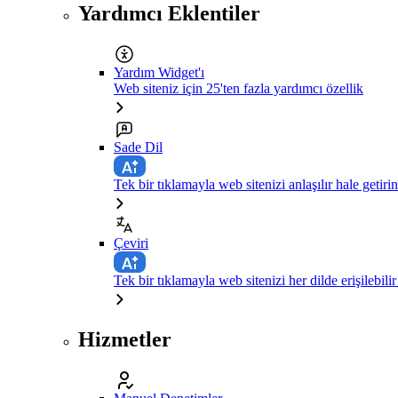
Yardımcı Eklentiler
Yardım Widget'ı
Web siteniz için 25'ten fazla yardımcı özellik
Sade Dil
Tek bir tıklamayla web sitenizi anlaşılır hale getirin
Çeviri
Tek bir tıklamayla web sitenizi her dilde erişilebilir
Hizmetler