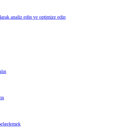
olarak analiz edin ve optimize edin
alın
din
 belgelemek