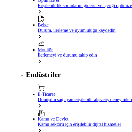
Optimize et
Erişilebilirlik sorunlarını giderin ve içeriği optimiz
Belge
Durum, ilerleme ve uyumluluğu kaydedin
Monitör
İlerlemeyi ve durumu takip edin
Endüstriler
E-Ticaret
Dönüşüm sağlayan erişilebilir alışveriş deneyimleri
Kamu ve Devlet
Kamu sektörü için erişilebilir dijital hizmetler