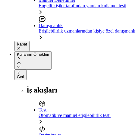
Manuel Denetimler
Engelli kişiler tarafından yapılan kullanıcı testi
Danışmanlık
Erişilebilirlik uzmanlarından kişiye özel danışmanl
Kapat
Kullanım Örnekleri
Geri
İş akışları
Test
Otomatik ve manuel erişilebilirlik testi