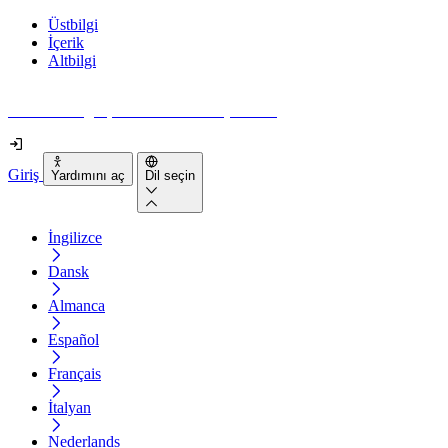
Üstbilgi
İçerik
Altbilgi
Web siteniz gerçekten ne kadar erişilebilir?
Giriş
Yardımını aç
Dil seçin
İngilizce
Dansk
Almanca
Español
Français
İtalyan
Nederlands