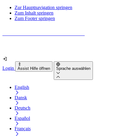
Zur Hauptnavigation springen
Zum Inhalt springen
Zum Footer springen
Wie barrierefrei ist deine Website wirklich?
Finde es in nur 2 Minuten heraus
Login
Assist Hilfe öffnen
Sprache auswählen
English
Dansk
Deutsch
Español
Français