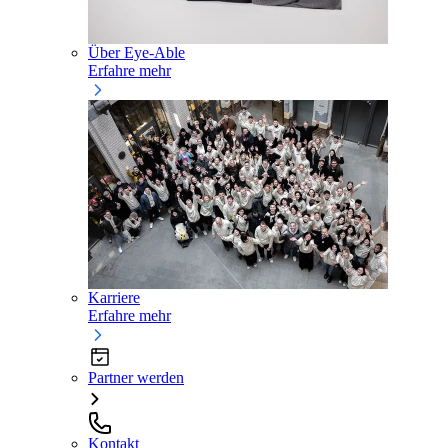
Über Eye-Able
Erfahre mehr
Karriere
Erfahre mehr
Partner werden
Kontakt