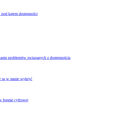
 pod kątem dostępności
waniu problemów związanych z dostępnością
e są w stanie wykryć
 formie cyfrowej