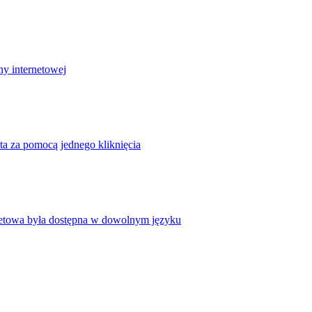
ny internetowej
ta za pomocą jednego kliknięcia
rnetowa była dostępna w dowolnym języku