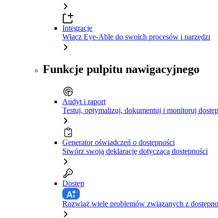
Integracje
Włącz Eye-Able do swoich procesów i narzędzi
Funkcje pulpitu nawigacyjnego
Audyt i raport
Testuj, optymalizuj, dokumentuj i monitoruj dostę
Generator oświadczeń o dostępności
Stwórz swoją deklarację dotyczącą dostępności
Dostęp
Rozwiąż wiele problemów związanych z dostępnośc