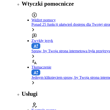
Wtyczki pomocnicze
Widżet pomocy
Ponad 25 funkcji ułatwień dostępu dla Twojej stro
Zwykły język
Spraw, by Twoja strona internetowa była przejrzys
Tłumaczenie
Jednym kliknięciem spraw, by Twoja strona inte
Usługi