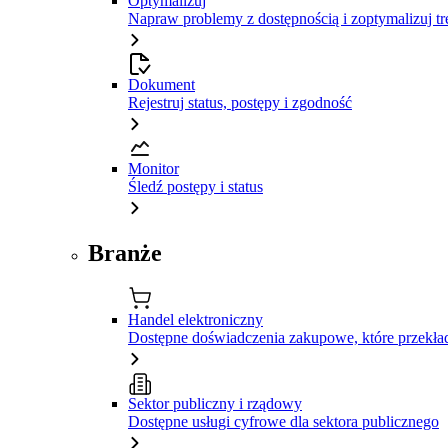
Optymalizuj
Napraw problemy z dostępnością i zoptymalizuj tr
Dokument
Rejestruj status, postępy i zgodność
Monitor
Śledź postępy i status
Branże
Handel elektroniczny
Dostępne doświadczenia zakupowe, które przekład
Sektor publiczny i rządowy
Dostępne usługi cyfrowe dla sektora publicznego