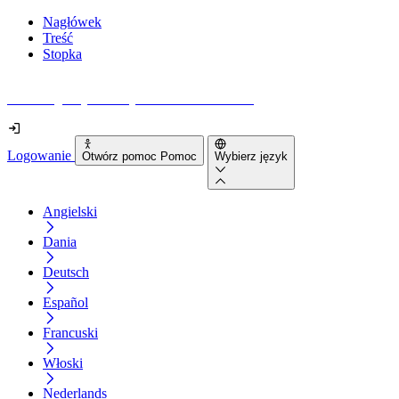
Nagłówek
Treść
Stopka
Jak dostępna jest Twoja strona internetowa?
Logowanie
Otwórz pomoc Pomoc
Wybierz język
Angielski
Dania
Deutsch
Español
Francuski
Włoski
Nederlands