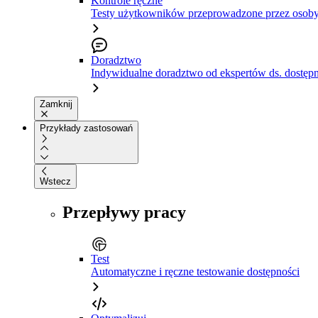
Kontrole ręczne
Testy użytkowników przeprowadzone przez osoby
Doradztwo
Indywidualne doradztwo od ekspertów ds. dostępn
Zamknij
Przykłady zastosowań
Wstecz
Przepływy pracy
Test
Automatyczne i ręczne testowanie dostępności