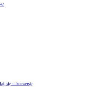
eść
ają się na konwersję