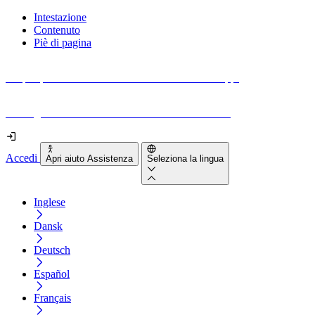
Intestazione
Contenuto
Piè di pagina
Scopri quanto sono accessibili il tuo sito e le tue app.
Prova gratuitamente il tuo sito e il nostro strumento
Accedi
Apri aiuto Assistenza
Seleziona la lingua
Inglese
Dansk
Deutsch
Español
Français