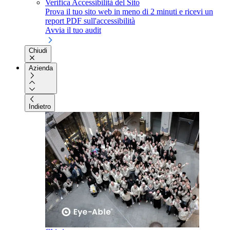
Verifica Accessibilità del Sito
Prova il tuo sito web in meno di 2 minuti e ricevi un
report PDF sull'accessibilità
Avvia il tuo audit
Chiudi
Azienda
Indietro