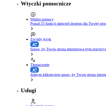
Wtyczki pomocnicze
Widżet pomocy
Ponad 25 funkcji ułatwień dostępu dla Twojej stro
Zwykły język
Spraw, by Twoja strona internetowa była przejrzys
Tłumaczenie
Jednym kliknięciem spraw, by Twoja strona inte
Usługi