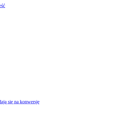
eść
ają się na konwersję