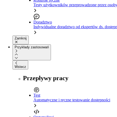
Kontrole ręczne
Testy użytkowników przeprowadzone przez osoby
Doradztwo
Indywidualne doradztwo od ekspertów ds. dostępn
Zamknij
Przykłady zastosowań
Wstecz
Przepływy pracy
Test
Automatyczne i ręczne testowanie dostępności