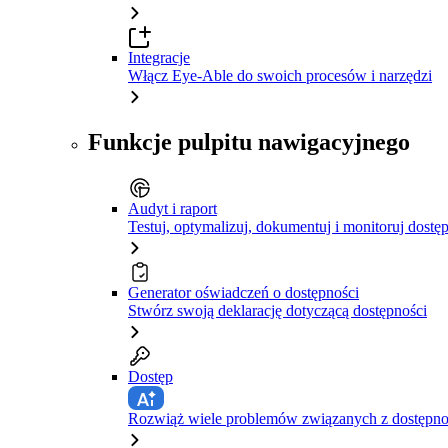
Integracje
Włącz Eye-Able do swoich procesów i narzędzi
Funkcje pulpitu nawigacyjnego
Audyt i raport
Testuj, optymalizuj, dokumentuj i monitoruj dostę
Generator oświadczeń o dostępności
Stwórz swoją deklarację dotyczącą dostępności
Dostęp
Rozwiąż wiele problemów związanych z dostępnośc