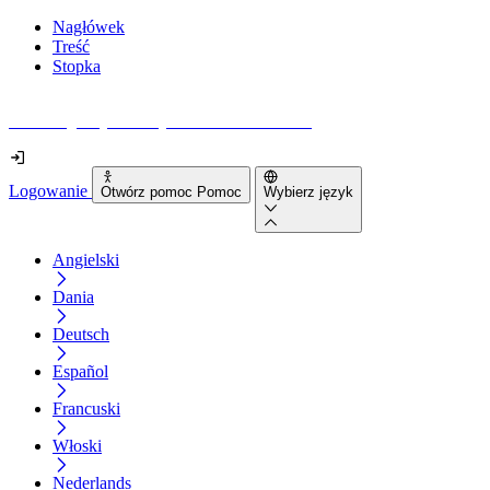
Nagłówek
Treść
Stopka
Jak dostępna jest Twoja strona internetowa?
Logowanie
Otwórz pomoc Pomoc
Wybierz język
Angielski
Dania
Deutsch
Español
Francuski
Włoski
Nederlands