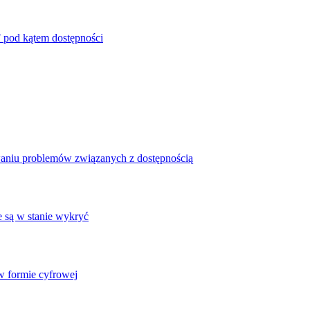
 pod kątem dostępności
waniu problemów związanych z dostępnością
e są w stanie wykryć
 formie cyfrowej