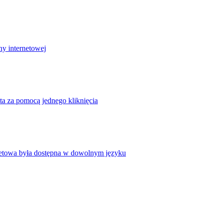
ny internetowej
ta za pomocą jednego kliknięcia
rnetowa była dostępna w dowolnym języku