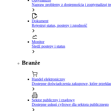
Optymalizuj
Napraw problemy z dostępnością i zoptymalizuj tr
Dokument
Rejestruj status, postępy i zgodność
Monitor
Śledź postępy i status
Branże
Handel elektroniczny
Dostępne doświadczenia zakupowe, które przekład
Sektor publiczny i rządowy
Dostępne usługi cyfrowe dla sektora publicznego