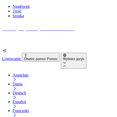
Nagłówek
Treść
Stopka
Jak dostępna jest Twoja strona internetowa?
Dowiedz się w mniej niż 2 minuty
Logowanie
Otwórz pomoc Pomoc
Wybierz język
Angielski
Dania
Deutsch
Español
Francuski