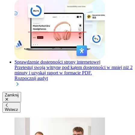
Sprawdzenie dostępności strony internetowej
Przetestuj swoją witrynę pod kątem dostępności w mniej niż 2
minuty i uzyskaj raport w formacie PDF.
Rozpocznij audyt
Zamknij
Wstecz