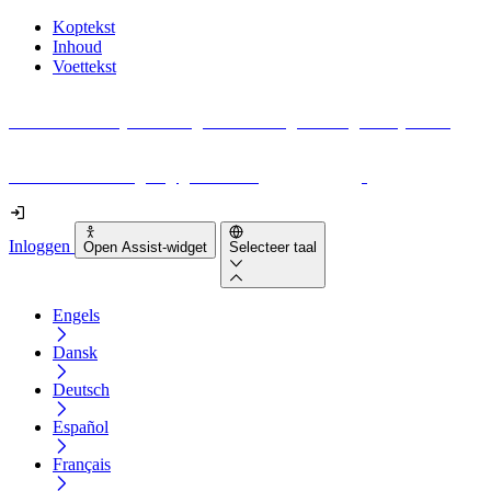
Koptekst
Inhoud
Voettekst
Geen idee waar je moet beginnen met digitale toegankelijkheid?
Download vandaag nog gratis onze
EAA-checklist
!
Inloggen
Open Assist-widget
Selecteer taal
Engels
Dansk
Deutsch
Español
Français