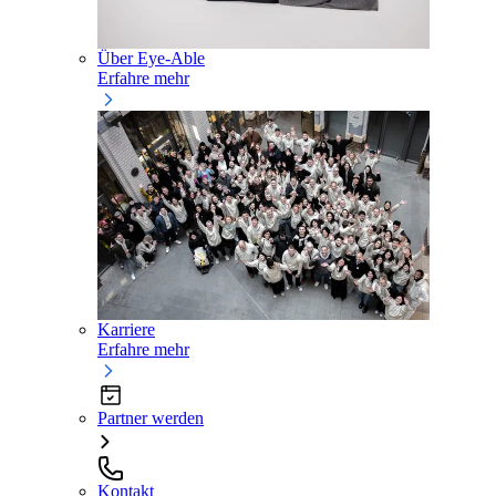
Über Eye-Able
Erfahre mehr
Karriere
Erfahre mehr
Partner werden
Kontakt