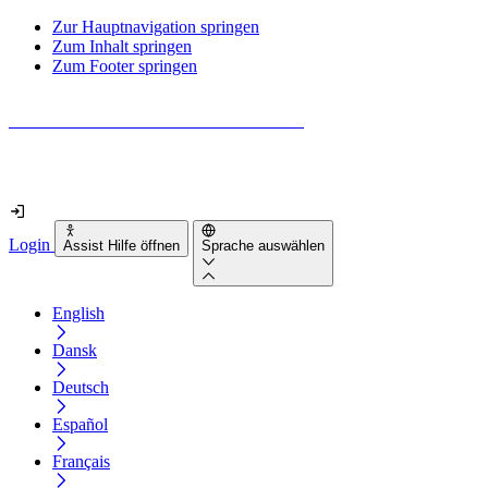
Zur Hauptnavigation springen
Zum Inhalt springen
Zum Footer springen
Wie barrierefrei ist deine Website wirklich?
Finde es in nur 2 Minuten heraus
Login
Assist Hilfe öffnen
Sprache auswählen
English
Dansk
Deutsch
Español
Français