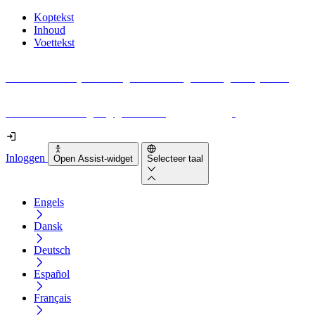
Koptekst
Inhoud
Voettekst
Geen idee waar je moet beginnen met digitale toegankelijkheid?
Download vandaag nog gratis onze
EAA-checklist
!
Inloggen
Open Assist-widget
Selecteer taal
Engels
Dansk
Deutsch
Español
Français