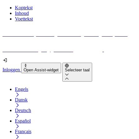
Koptekst
Inhoud
Voettekst
Geen idee waar je moet beginnen met digitale toegankelijkheid?
Download vandaag nog gratis onze
EAA-checklist
!
Inloggen
Open Assist-widget
Selecteer taal
Engels
Dansk
Deutsch
Español
Français