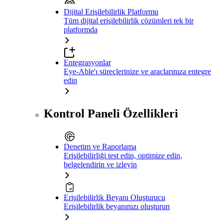
Dijital Erişilebilirlik Platformu
Tüm dijital erişilebilirlik çözümleri tek bir
platformda
Entegrasyonlar
Eye-Able'ı süreçlerinize ve araçlarınıza entegre
edin
Kontrol Paneli Özellikleri
Denetim ve Raporlama
Erişilebilirliği test edin, optimize edin,
belgelendirin ve izleyin
Erişilebilirlik Beyanı Oluşturucu
Erişilebilirlik beyanınızı oluşturun