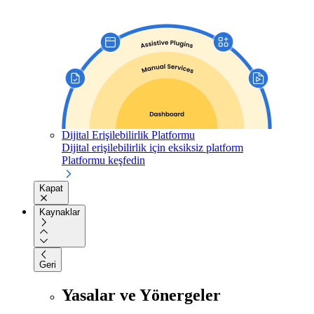
Dijital Erişilebilirlik Platformu
Dijital erişilebilirlik için eksiksiz platform
Platformu keşfedin
Kapat
Kaynaklar
Geri
Yasalar ve Yönergeler