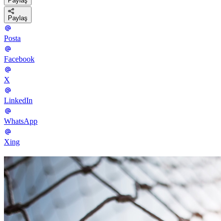
Paylaş
Paylaş
Posta
Facebook
X
LinkedIn
WhatsApp
Xing