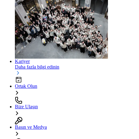
Kariyer
Daha fazla bilgi edinin
Ortak Olun
Bize Ulaşın
Basın ve Medya