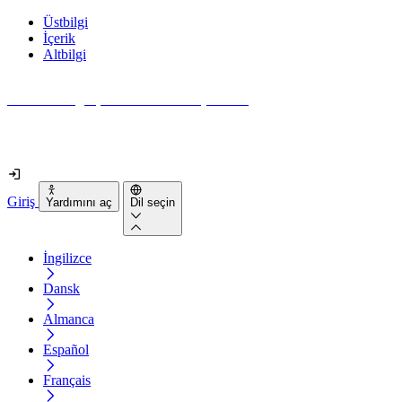
Üstbilgi
İçerik
Altbilgi
Web siteniz gerçekten ne kadar erişilebilir?
2 dakikadan kısa sürede öğrenin
Giriş
Yardımını aç
Dil seçin
İngilizce
Dansk
Almanca
Español
Français