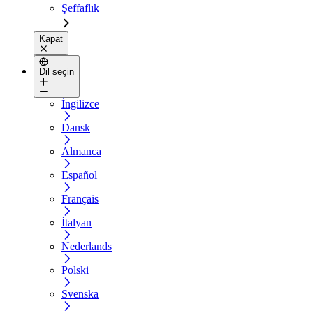
Şeffaflık
Kapat
Dil seçin
İngilizce
Dansk
Almanca
Español
Français
İtalyan
Nederlands
Polski
Svenska