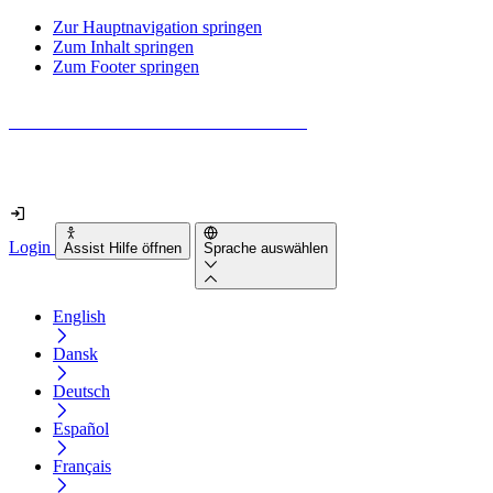
Zur Hauptnavigation springen
Zum Inhalt springen
Zum Footer springen
Wie barrierefrei ist deine Website wirklich?
Finde es in nur 2 Minuten heraus
Login
Assist Hilfe öffnen
Sprache auswählen
English
Dansk
Deutsch
Español
Français