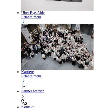
Über Eye-Able
Erfahre mehr
Karriere
Erfahre mehr
Partner werden
Kontakt