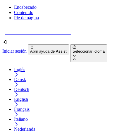
Encabezado
Contenido
Pie de página
¿Tu sitio web es realmente accesible?
Iniciar sesión
Abrir ayuda de Assist
Seleccionar idioma
Inglés
Dansk
Deutsch
English
Français
Italiano
Nederlands