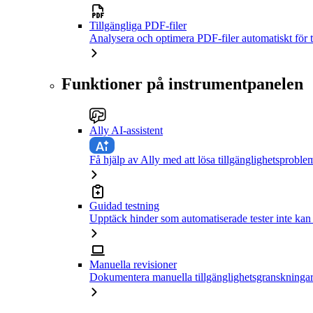
Tillgängliga PDF-filer
Analysera och optimera PDF-filer automatiskt för t
Funktioner på instrumentpanelen
Ally AI-assistent
Få hjälp av Ally med att lösa tillgänglighetsproble
Guidad testning
Upptäck hinder som automatiserade tester inte kan
Manuella revisioner
Dokumentera manuella tillgänglighetsgranskningar 