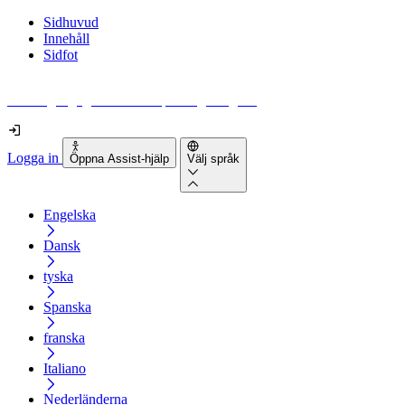
Sidhuvud
Innehåll
Sidfot
Hur tillgänglig är din webbplats egentligen?
Logga in
Öppna Assist-hjälp
Välj språk
Engelska
Dansk
tyska
Spanska
franska
Italiano
Nederländerna