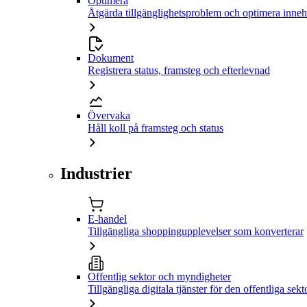
Optimera
Åtgärda tillgänglighetsproblem och optimera inneh
Dokument
Registrera status, framsteg och efterlevnad
Övervaka
Håll koll på framsteg och status
Industrier
E-handel
Tillgängliga shoppingupplevelser som konverterar
Offentlig sektor och myndigheter
Tillgängliga digitala tjänster för den offentliga sekt