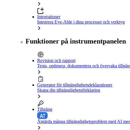
Integrationer
Integrera Eye-Able i dina processer och verktyg
Funktioner på instrumentpanelen
Revision och rapport
Testa, optimera, dokumentera och övervaka tillgän
Generator för tillgänglighetsdeklarationer
Skapa din tillgänglighetsförklaring
Tillgång
Åtgärda många tillgänglighetsproblem med AI med 