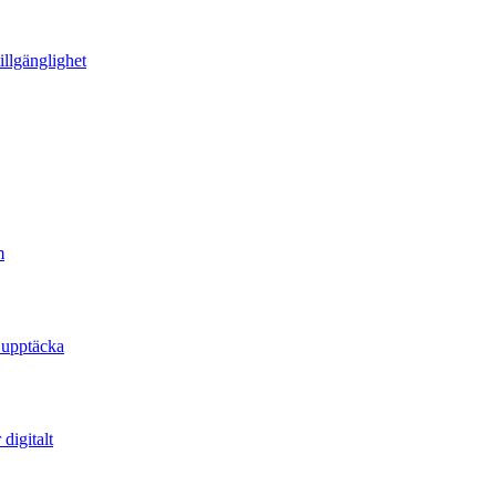
illgänglighet
m
 upptäcka
digitalt