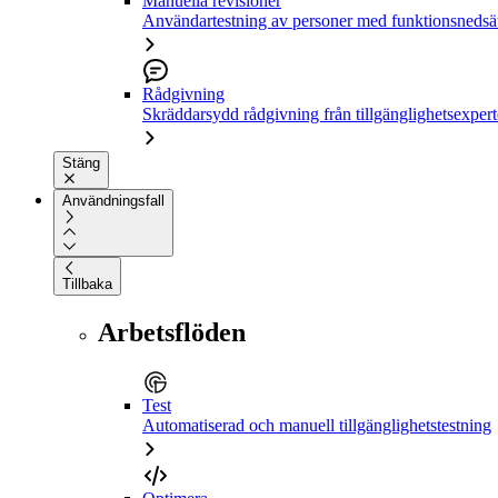
Manuella revisioner
Användartestning av personer med funktionsnedsä
Rådgivning
Skräddarsydd rådgivning från tillgänglighetsexpert
Stäng
Användningsfall
Tillbaka
Arbetsflöden
Test
Automatiserad och manuell tillgänglighetstestning