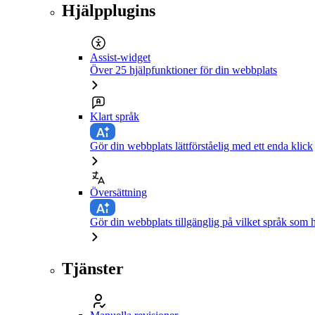
Hjälpplugins
Assist-widget
Över 25 hjälpfunktioner för din webbplats
Klart språk
Gör din webbplats lättförståelig med ett enda klick
Översättning
Gör din webbplats tillgänglig på vilket språk som h
Tjänster