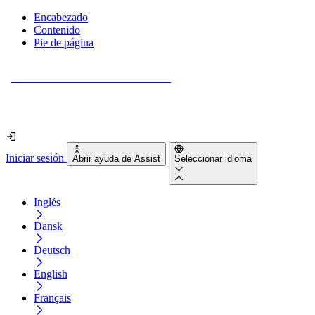
Encabezado
Contenido
Pie de página
¿Tu sitio web es realmente accesible?
Descúbrelo en menos de 2 minutos.
Iniciar sesión
Abrir ayuda de Assist
Seleccionar idioma
Inglés
Dansk
Deutsch
English
Français