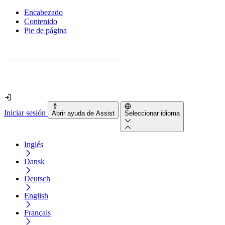
Encabezado
Contenido
Pie de página
¿Tu sitio web es realmente accesible?
Descúbrelo en menos de 2 minutos.
Iniciar sesión
Abrir ayuda de Assist
Seleccionar idioma
Inglés
Dansk
Deutsch
English
Français