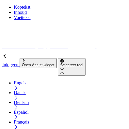
Koptekst
Inhoud
Voettekst
Geen idee waar je moet beginnen met digitale toegankelijkheid?
Download vandaag nog gratis onze
EAA-checklist
!
Inloggen
Open Assist-widget
Selecteer taal
Engels
Dansk
Deutsch
Español
Français