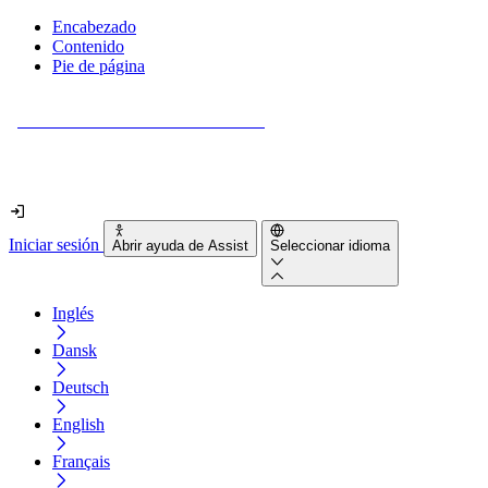
Encabezado
Contenido
Pie de página
¿Tu sitio web es realmente accesible?
Descúbrelo en menos de 2 minutos.
Iniciar sesión
Abrir ayuda de Assist
Seleccionar idioma
Inglés
Dansk
Deutsch
English
Français