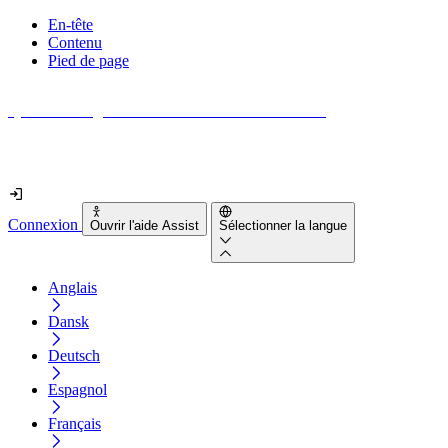
En-tête
Contenu
Pied de page
Quel est le degré d'accessibilité de votre site web ?
Découvrez-le en moins de 2 minutes
Connexion
Ouvrir l'aide Assist
Sélectionner la langue
Anglais
Dansk
Deutsch
Espagnol
Français