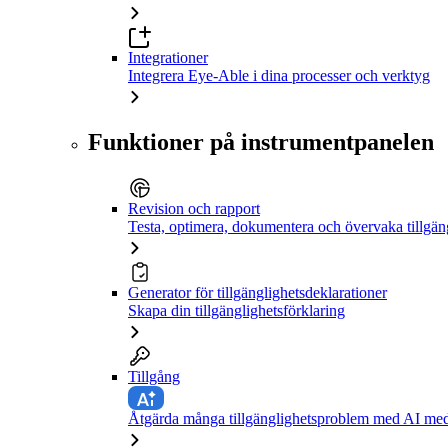
Integrationer
Integrera Eye-Able i dina processer och verktyg
Funktioner på instrumentpanelen
Revision och rapport
Testa, optimera, dokumentera och övervaka tillgän
Generator för tillgänglighetsdeklarationer
Skapa din tillgänglighetsförklaring
Tillgång
Åtgärda många tillgänglighetsproblem med AI med 