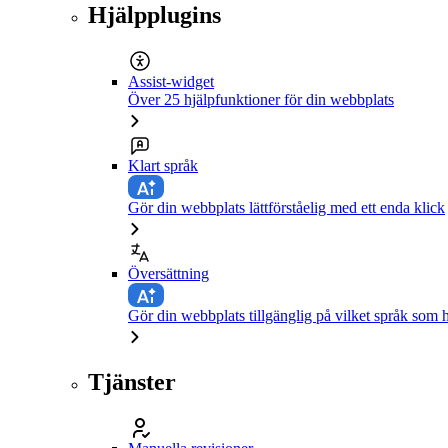
Hjälpplugins
Assist-widget
Över 25 hjälpfunktioner för din webbplats
Klart språk
Gör din webbplats lättförståelig med ett enda klick
Översättning
Gör din webbplats tillgänglig på vilket språk som h
Tjänster