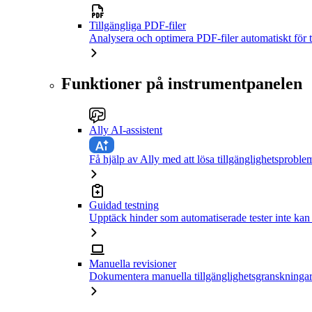
Tillgängliga PDF-filer
Analysera och optimera PDF-filer automatiskt för t
Funktioner på instrumentpanelen
Ally AI-assistent
Få hjälp av Ally med att lösa tillgänglighetsproble
Guidad testning
Upptäck hinder som automatiserade tester inte kan
Manuella revisioner
Dokumentera manuella tillgänglighetsgranskningar 