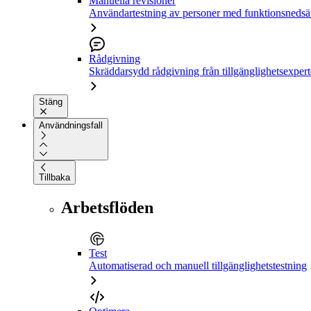
Manuella revisioner
Användartestning av personer med funktionsnedsä
Rådgivning
Skräddarsydd rådgivning från tillgänglighetsexpert
Stäng
Användningsfall
Tillbaka
Arbetsflöden
Test
Automatiserad och manuell tillgänglighetstestning