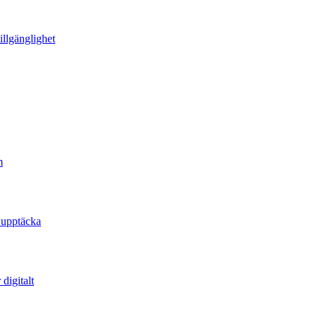
illgänglighet
m
 upptäcka
digitalt