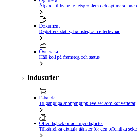
Optimera
Åtgärda tillgänglighetsproblem och optimera inneh
Dokument
Registrera status, framsteg och efterlevnad
Övervaka
Håll koll på framsteg och status
Industrier
E-handel
Tillgängliga shoppingupplevelser som konverterar
Offentlig sektor och myndigheter
Tillgängliga digitala tjänster för den offentliga sekt