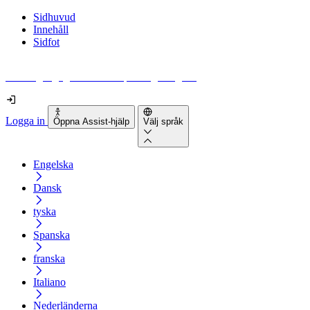
Sidhuvud
Innehåll
Sidfot
Hur tillgänglig är din webbplats egentligen?
Logga in
Öppna Assist-hjälp
Välj språk
Engelska
Dansk
tyska
Spanska
franska
Italiano
Nederländerna