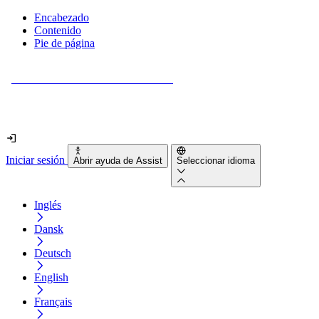
Encabezado
Contenido
Pie de página
¿Tu sitio web es realmente accesible?
Descúbrelo en menos de 2 minutos.
Iniciar sesión
Abrir ayuda de Assist
Seleccionar idioma
Inglés
Dansk
Deutsch
English
Français