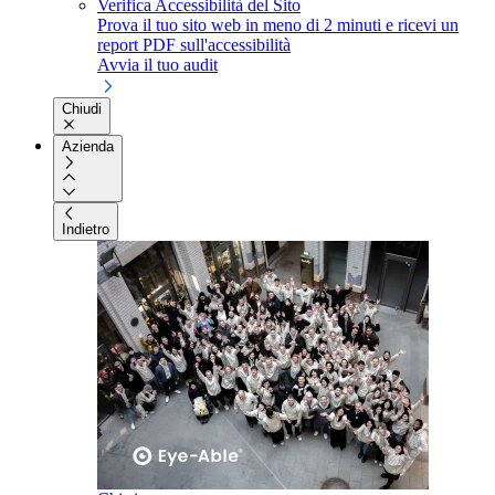
Verifica Accessibilità del Sito
Prova il tuo sito web in meno di 2 minuti e ricevi un
report PDF sull'accessibilità
Avvia il tuo audit
Chiudi
Azienda
Indietro