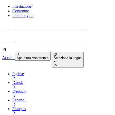
Intestazione
Contenuto
Piè di pagina
Scopri quanto sono accessibili il tuo sito e le tue app.
Prova gratuitamente il tuo sito e il nostro strumento
Accedi
Apri aiuto Assistenza
Seleziona la lingua
Inglese
Dansk
Deutsch
Español
Français