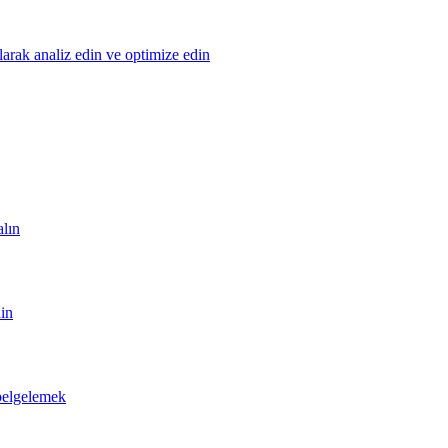
olarak analiz edin ve optimize edin
alın
din
 belgelemek