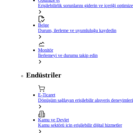
Optimize et
Erişilebilirlik sorunlarını giderin ve içeriği optimiz
Belge
Durum, ilerleme ve uyumluluğu kaydedin
Monitör
İlerlemeyi ve durumu takip edin
Endüstriler
E-Ticaret
Dönüşüm sağlayan erişilebilir alışveriş deneyimleri
Kamu ve Devlet
Kamu sektörü için erişilebilir dijital hizmetler