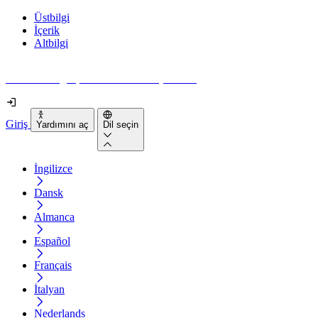
Üstbilgi
İçerik
Altbilgi
Web siteniz gerçekten ne kadar erişilebilir?
Giriş
Yardımını aç
Dil seçin
İngilizce
Dansk
Almanca
Español
Français
İtalyan
Nederlands