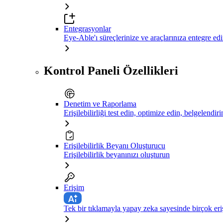
Entegrasyonlar
Eye-Able'ı süreçlerinize ve araçlarınıza entegre ed
Kontrol Paneli Özellikleri
Denetim ve Raporlama
Erişilebilirliği test edin, optimize edin, belgelendiri
Erişilebilirlik Beyanı Oluşturucu
Erişilebilirlik beyanınızı oluşturun
Erişim
Tek bir tıklamayla yapay zeka sayesinde birçok eriş