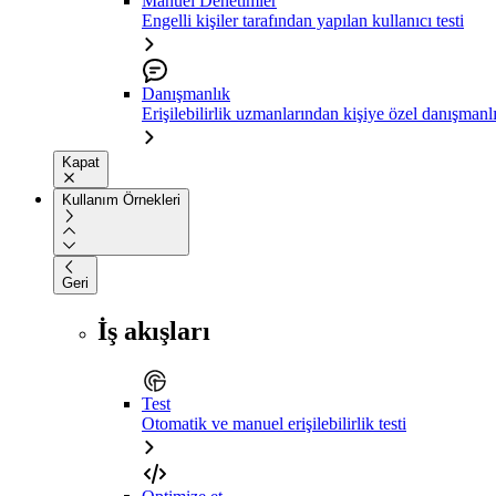
Manuel Denetimler
Engelli kişiler tarafından yapılan kullanıcı testi
Danışmanlık
Erişilebilirlik uzmanlarından kişiye özel danışmanl
Kapat
Kullanım Örnekleri
Geri
İş akışları
Test
Otomatik ve manuel erişilebilirlik testi