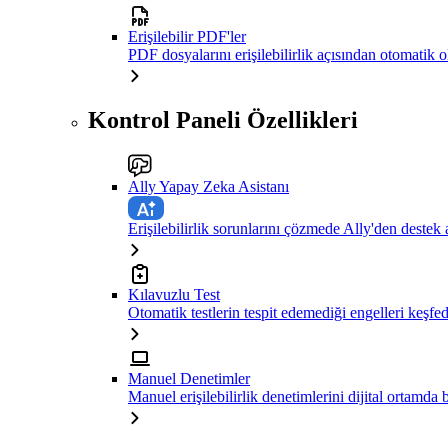
Erişilebilir PDF'ler
PDF dosyalarını erişilebilirlik açısından otomatik 
Kontrol Paneli Özellikleri
Ally Yapay Zeka Asistanı
Erişilebilirlik sorunlarını çözmede Ally'den destek 
Kılavuzlu Test
Otomatik testlerin tespit edemediği engelleri keşfe
Manuel Denetimler
Manuel erişilebilirlik denetimlerini dijital ortamda