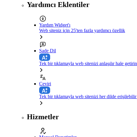
Yardımcı Eklentiler
Yardım Widget'ı
Web siteniz için 25'ten fazla yardımcı özellik
Sade Dil
Tek bir tıklamayla web sitenizi anlaşılır hale getirin
Çeviri
Tek bir tıklamayla web sitenizi her dilde erişilebilir
Hizmetler