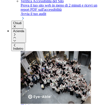
Verifica Accessibilità del Sito
Prova il tuo sito web in meno di 2 minuti e ricevi un
report PDF sull'accessibilità
Avvia il tuo audit
Chiudi
Azienda
Indietro