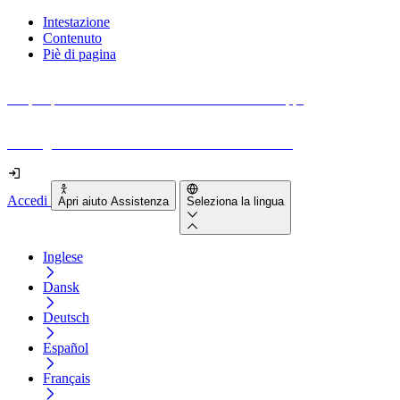
Intestazione
Contenuto
Piè di pagina
Scopri quanto sono accessibili il tuo sito e le tue app.
Prova gratuitamente il tuo sito e il nostro strumento
Accedi
Apri aiuto Assistenza
Seleziona la lingua
Inglese
Dansk
Deutsch
Español
Français