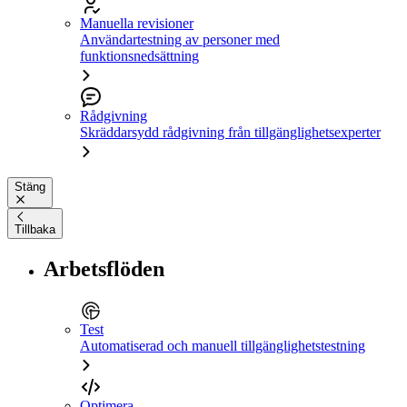
Manuella revisioner
Användartestning av personer med
funktionsnedsättning
Rådgivning
Skräddarsydd rådgivning från tillgänglighetsexperter
Stäng
Tillbaka
Arbetsflöden
Test
Automatiserad och manuell tillgänglighetstestning
Optimera