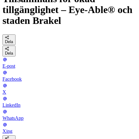
tillgänglighet – Eye-Able® och
staden Brakel
Dela
Dela
E-post
Facebook
X
LinkedIn
WhatsApp
Xing