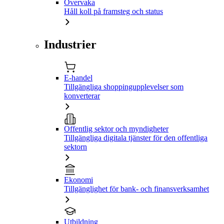
Övervaka
Håll koll på framsteg och status
Industrier
E-handel
Tillgängliga shoppingupplevelser som
konverterar
Offentlig sektor och myndigheter
Tillgängliga digitala tjänster för den offentliga
sektorn
Ekonomi
Tillgänglighet för bank- och finansverksamhet
Utbildning