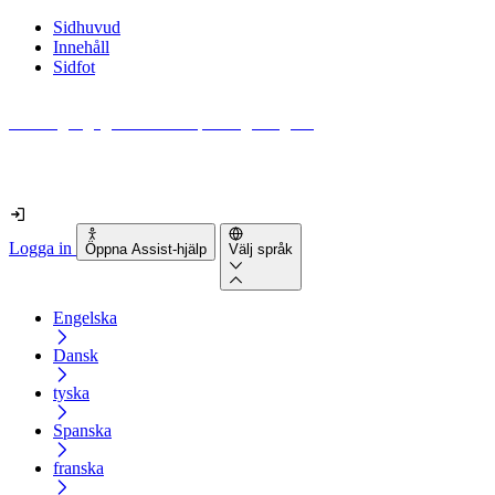
Sidhuvud
Innehåll
Sidfot
Hur tillgänglig är din webbplats egentligen?
Ta reda på det på mindre än 2 minuter
Logga in
Öppna Assist-hjälp
Välj språk
Engelska
Dansk
tyska
Spanska
franska