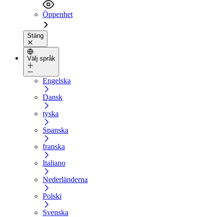
Öppenhet
Stäng
Välj språk
Engelska
Dansk
tyska
Spanska
franska
Italiano
Nederländerna
Polski
Svenska