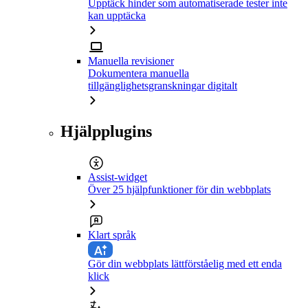
Upptäck hinder som automatiserade tester inte
kan upptäcka
Manuella revisioner
Dokumentera manuella
tillgänglighetsgranskningar digitalt
Hjälpplugins
Assist-widget
Över 25 hjälpfunktioner för din webbplats
Klart språk
Gör din webbplats lättförståelig med ett enda
klick