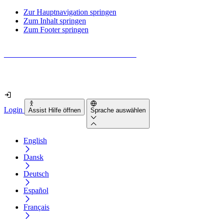
Zur Hauptnavigation springen
Zum Inhalt springen
Zum Footer springen
Wie barrierefrei ist deine Website wirklich?
Finde es in nur 2 Minuten heraus
Login
Assist Hilfe öffnen
Sprache auswählen
English
Dansk
Deutsch
Español
Français