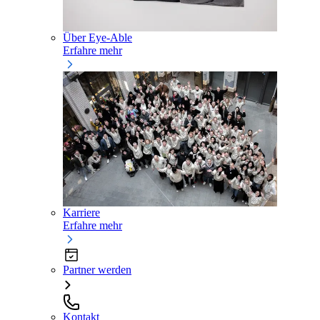
Über Eye-Able
Erfahre mehr
Karriere
Erfahre mehr
Partner werden
Kontakt