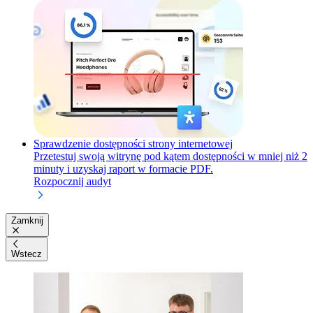
Sprawdzenie dostępności strony internetowej
Przetestuj swoją witrynę pod kątem dostępności w mniej niż 2
minuty i uzyskaj raport w formacie PDF.
Rozpocznij audyt
Zamknij
Wstecz