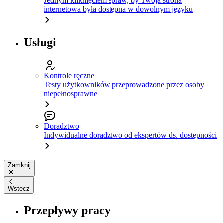
Jednym kliknięciem spraw, by Twoja strona
internetowa była dostępna w dowolnym języku
Usługi
Kontrole ręczne
Testy użytkowników przeprowadzone przez osoby
niepełnosprawne
Doradztwo
Indywidualne doradztwo od ekspertów ds. dostępności
Zamknij
Wstecz
Przepływy pracy