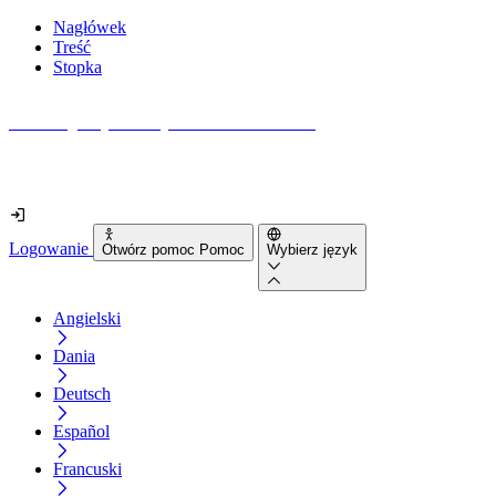
Nagłówek
Treść
Stopka
Jak dostępna jest Twoja strona internetowa?
Dowiedz się w mniej niż 2 minuty
Logowanie
Otwórz pomoc Pomoc
Wybierz język
Angielski
Dania
Deutsch
Español
Francuski