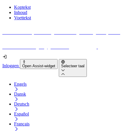
Koptekst
Inhoud
Voettekst
Geen idee waar je moet beginnen met digitale toegankelijkheid?
Download vandaag nog gratis onze
EAA-checklist
!
Inloggen
Open Assist-widget
Selecteer taal
Engels
Dansk
Deutsch
Español
Français