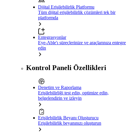
Dijital Erişilebilirlik Platformu
Tüm dijital erişilebilirlik çözümleri tek bir
platformda
Entegrasyonlar
Eye-Able'ı süreçlerinize ve araçlarınıza entegre
edin
Kontrol Paneli Özellikleri
Denetim ve Raporlama
Erişilebilirliği test edin, optimize edin,
belgelendirin ve izleyin
Erişilebilirlik Beyanı Oluşturucu
Erişilebilirlik beyanınızı oluşturun