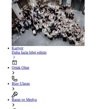
Kariyer
Daha fazla bilgi edinin
Ortak Olun
Bize Ulaşın
Basın ve Medya