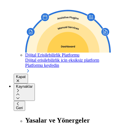
Dijital Erişilebilirlik Platformu
Dijital erişilebilirlik için eksiksiz platform
Platformu keşfedin
Kapat
Kaynaklar
Geri
Yasalar ve Yönergeler