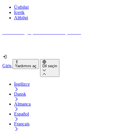
Üstbilgi
İçerik
Altbilgi
Web siteniz gerçekten ne kadar erişilebilir?
2 dakikadan kısa sürede öğrenin
Giriş
Yardımını aç
Dil seçin
İngilizce
Dansk
Almanca
Español
Français