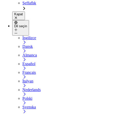
Şeffaflık
Kapat
Dil seçin
İngilizce
Dansk
Almanca
Español
Français
İtalyan
Nederlands
Polski
Svenska