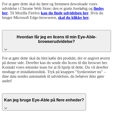
For at gøre dette skal du først og fremmest downloade vores
udvidelse i Chrome Web Store; den er gratis foreløbig og
findes
her
. Til Mozilla Firefox
kan du finde udvidelsen her
. Hvis du
bruger Microsoft Edge-browseren,
skal du klikke her
.
Hvordan får jeg en licens til min Eye-Able-
browserudvidelse?
For at gøre dette skal du blot købe det produkt, der er angivet øverst
på denne side. Derefter kan du sende din licens til din browser her.
Kontakt vores tekniske team for at få hjælp til dette.
Du vil derefter
modtage et installationslink. Tryk på knappen "Synkroniser nu" –
dine data sendes automatisk til udvidelsen, du behøver ikke gøre
andet!
Kan jeg bruge Eye-Able på flere enheder?