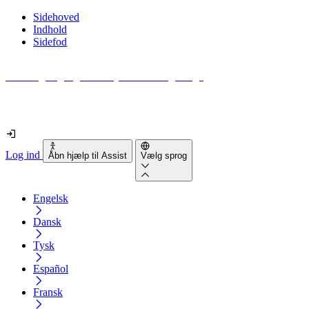
Sidehoved
Indhold
Sidefod
Hvor tilgængelig er din hjemmeside egentlig?
Find ud af det på mindre end 2 minutter
Log ind
Åbn hjælp til Assist
Vælg sprog
Engelsk
Dansk
Tysk
Español
Fransk