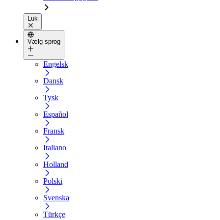
Luk
Vælg sprog
Engelsk
Dansk
Tysk
Español
Fransk
Italiano
Holland
Polski
Svenska
Türkçe