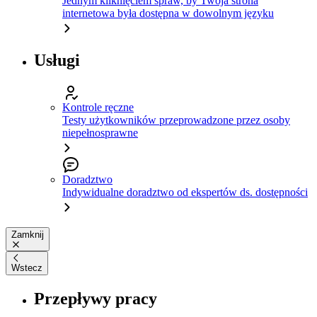
Jednym kliknięciem spraw, by Twoja strona
internetowa była dostępna w dowolnym języku
Usługi
Kontrole ręczne
Testy użytkowników przeprowadzone przez osoby
niepełnosprawne
Doradztwo
Indywidualne doradztwo od ekspertów ds. dostępności
Zamknij
Wstecz
Przepływy pracy