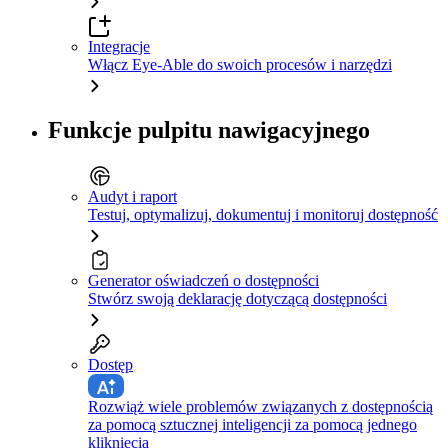
Integracje
Włącz Eye-Able do swoich procesów i narzędzi
Funkcje pulpitu nawigacyjnego
Audyt i raport
Testuj, optymalizuj, dokumentuj i monitoruj dostępność
Generator oświadczeń o dostępności
Stwórz swoją deklarację dotyczącą dostępności
Dostęp
Rozwiąż wiele problemów związanych z dostępnością
za pomocą sztucznej inteligencji za pomocą jednego
kliknięcia