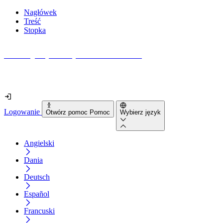
Nagłówek
Treść
Stopka
Jak dostępna jest Twoja strona internetowa?
Dowiedz się w mniej niż 2 minuty
Logowanie
Otwórz pomoc Pomoc
Wybierz język
Angielski
Dania
Deutsch
Español
Francuski