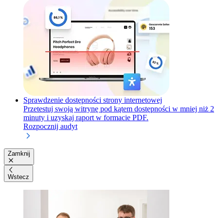
Sprawdzenie dostępności strony internetowej
Przetestuj swoją witrynę pod kątem dostępności w mniej niż 2
minuty i uzyskaj raport w formacie PDF.
Rozpocznij audyt
Zamknij
Wstecz