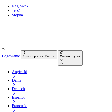
Nagłówek
Treść
Stopka
Jak dostępna jest Twoja strona internetowa?
Dowiedz się w mniej niż 2 minuty
Logowanie
Otwórz pomoc Pomoc
Wybierz język
Angielski
Dania
Deutsch
Español
Francuski