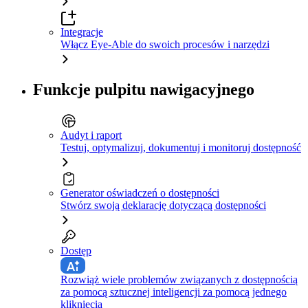
Integracje
Włącz Eye-Able do swoich procesów i narzędzi
Funkcje pulpitu nawigacyjnego
Audyt i raport
Testuj, optymalizuj, dokumentuj i monitoruj dostępność
Generator oświadczeń o dostępności
Stwórz swoją deklarację dotyczącą dostępności
Dostęp
Rozwiąż wiele problemów związanych z dostępnością
za pomocą sztucznej inteligencji za pomocą jednego
kliknięcia