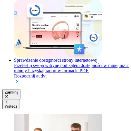
Sprawdzenie dostępności strony internetowej
Przetestuj swoją witrynę pod kątem dostępności w mniej niż 2
minuty i uzyskaj raport w formacie PDF.
Rozpocznij audyt
Zamknij
Wstecz