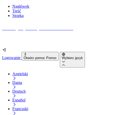
Nagłówek
Treść
Stopka
Jak dostępna jest Twoja strona internetowa?
Dowiedz się w mniej niż 2 minuty
Logowanie
Otwórz pomoc Pomoc
Wybierz język
Angielski
Dania
Deutsch
Español
Francuski