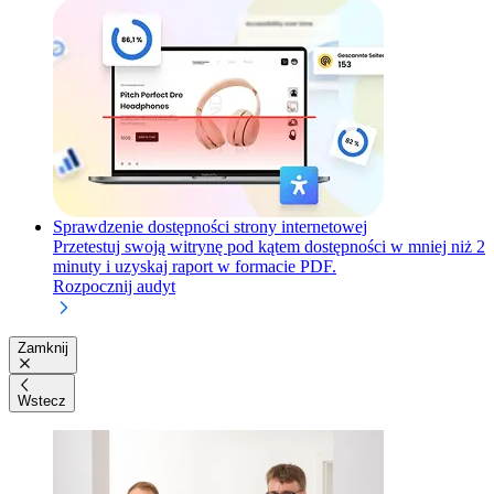
Sprawdzenie dostępności strony internetowej
Przetestuj swoją witrynę pod kątem dostępności w mniej niż 2
minuty i uzyskaj raport w formacie PDF.
Rozpocznij audyt
Zamknij
Wstecz