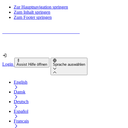
Zur Hauptnavigation springen
Zum Inhalt springen
Zum Footer springen
Wie barrierefrei ist deine Website wirklich?
Finde es in nur 2 Minuten heraus
Login
Assist Hilfe öffnen
Sprache auswählen
English
Dansk
Deutsch
Español
Français