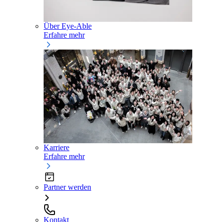
Über Eye-Able
Erfahre mehr
Karriere
Erfahre mehr
Partner werden
Kontakt